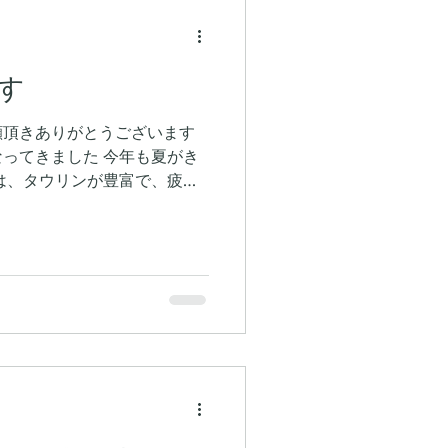
す
顧頂きありがとうございます
ってきました 今年も夏がき
は、タウリンが豊富で、疲労
時こそ、旬のタコしゃぶを食
れましょう！ ぜひ、しゃぶ
す