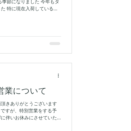
る季節になりました 今年もタ
た 特に現在入荷しているタ
しさが伝わるほどで、身が大
な旬を楽しんでいただけると
波で旬のタコしゃぶをお楽し
の営業について
顧頂きありがとうございます
てですが、特別営業をする予
響に伴いお休みにさせていた
いと思っていた皆様、このよ