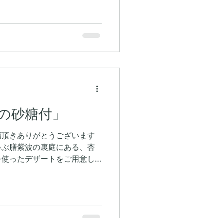
申し訳ありません 明日営業
空きがございます もしよろ
おります
の砂糖付」
顧頂きありがとうございます
ゃぶ膳紫波の裏庭にある、杏
を使ったデザートをご用意し
に実がなり、多くの方にご提
す ただ、数に限りがござい
約お待ちしております