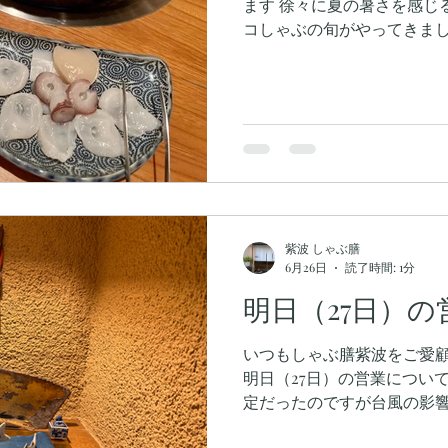
ます 徐々に夏の暑さを感じ
コしゃぶの旬がやってきまし
コは、捌くだけでその美味
きく、柔らかく、味も濃厚
思います ぜひ、しゃぶ膳紫
みください
紫波 しゃぶ膳
6月26日
読了時間: 1分
明日（27日）
いつもしゃぶ膳紫波をご愛
明日（27日）の営業につい
定だったのですが台風の影
だきます 土曜日に予約した