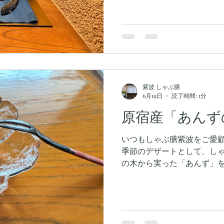
うな判断となってしまい大変
できない分本日はまだ予約に
しければご予約お待ちして
紫波 しゃぶ膳
6月19日
読了時間: 1分
原宿産「あんず
いつもしゃぶ膳紫波をご愛
季節のデザートとして、し
の木から実った「あんず」
ております 今年は過去最高
供できることを喜んでおりま
ますので無くなる前にご予