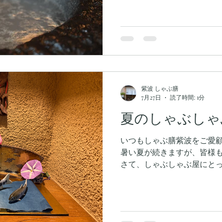
イ蟹は、そのままでもお召
鮮。 さっと石鍋にくぐらせ
開き、カニ本来の甘みと旨み
に、カニの風味をより一層
自家製ポン酢。 もちろん、
相性も抜群。カニしゃぶと
贅沢なひとときをお過ごしい
人とのお食事はもちろん、
紫波 しゃぶ膳
ぴったりです。 ぜひこの機
7月27日
読了時間: 1分
「カニしゃぶ」をご賞味く
夏のしゃぶしゃ
りお待ちしております。
いつもしゃぶ膳紫波をご愛
暑い夏が続きますが、皆様
さて、しゃぶしゃぶ屋にと
が、しゃぶ膳紫波の店内は
心地よい温度で営業していま
て心を温めてください