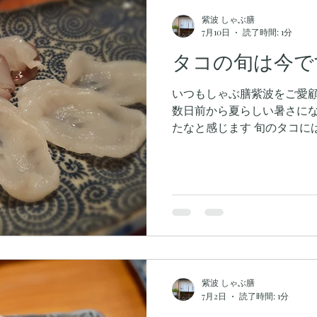
紫波 しゃぶ膳
7月10日
読了時間: 1分
タコの旬は今で
いつもしゃぶ膳紫波をご愛
数日前から夏らしい暑さにな
たなと感じます 旬のタコに
回復の効果があります 暑い
べて夏に負けない体を手に入
膳紫波でお待ちしておりま
紫波 しゃぶ膳
7月2日
読了時間: 1分