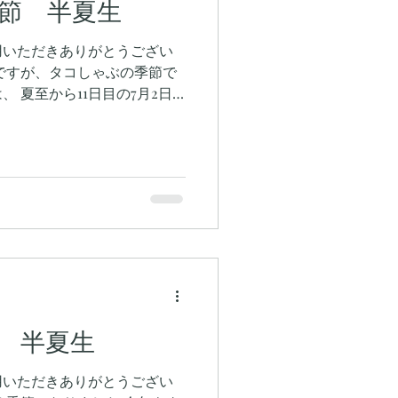
節 半夏生
用いただきありがとうござい
ですが、タコしゃぶの季節で
 夏至から11日目の7月2日
日間を指します。 様々な説が
な目安として、田植えは夏至
に終わらせるのが良いとされ
が終わると、田の神様に感謝
天気で収穫の出来を占ったり
を食べに来てください！
 半夏生
用いただきありがとうござい