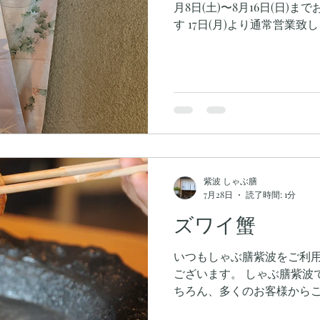
月8日(土)〜8月16日(日)
す 17日(月)より通常営業
くお願い致します
紫波 しゃぶ膳
7月28日
読了時間: 1分
ズワイ蟹
いつもしゃぶ膳紫波をご利
ございます。 しゃぶ膳紫波
ちろん、多くのお客様から
しゃぶ」もおすすめの逸品で