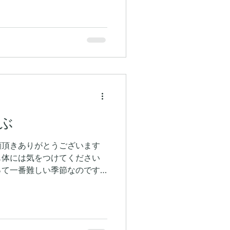
し上がりいただけるほど新
ることで、身がふんわりと花
が一層引き立ちます。 さら
引き立てるのが、こだわりの
しゃぶ膳紫波自慢のお肉との
お肉を一緒に味わうことで、
ただけます。 ご家族やご友
大切な方との特別な時間にも
会に、しゃぶ膳紫波自慢の
ださい。皆様のご来店を心よ
ぶ
顧頂きありがとうございます
も体には気をつけてください
って一番難しい季節なのです
毎日しゃぶしゃぶを食べても
す 夏のしゃぶしゃぶを食べ