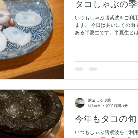
タコしゃぶの季
いつもしゃぶ膳紫波をご利
ます。 今日はあいにくの雨
ある半夏生です。半夏生とは、
から七夕（7月7日）までの5
ありますが、農作業の重要
の後、半夏生に入る前まで
てきました。無事に田植え
する行事を行い、この日の
もしました。 しゃぶ膳紫波のタコしゃぶは今が最も旬で
す。 ぜひ、旬のタコしゃぶ
紫波 しゃぶ膳
6月30日
読了時間: 1分
今年もタコの旬
いつもしゃぶ膳紫波をご利