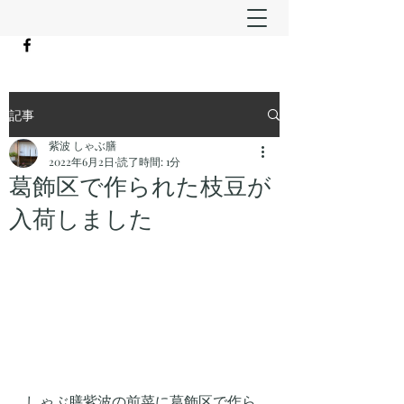
記事
紫波 しゃぶ膳
2022年6月2日
読了時間: 1分
葛飾区で作られた枝豆が
入荷しました
しゃぶ膳紫波の前菜に葛飾区で作ら