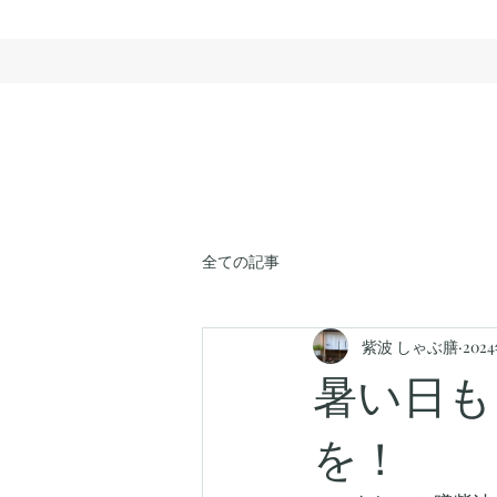
全ての記事
紫波 しゃぶ膳
202
暑い日も
を！