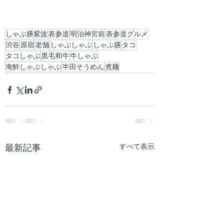
しゃぶ膳紫波
表参道
明治神宮前
表参道グルメ
渋谷
原宿
老舗
しゃぶしゃぶ
しゃぶ膳
タコ
タコしゃぶ
黒毛和牛
牛しゃぶ
海鮮しゃぶしゃぶ
半田そうめん
煮麺
最新記事
すべて表示